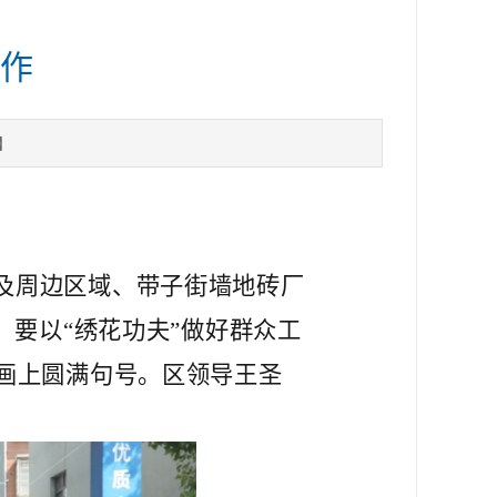
工作
】
及周边区域、带子街墙地砖厂
，要以“绣花功夫”做好群众工
画上圆满句号。区领导王圣