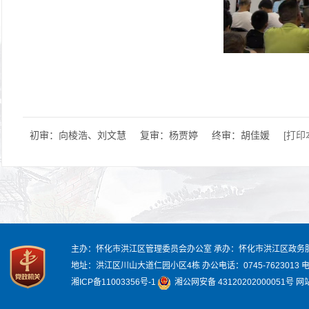
初审：向棱浩、刘文慧
复审：杨贾婷
终审：胡佳媛
[打印
主办：怀化市洪江区管理委员会办公室
承办：怀化市洪江区政务
地址：洪江区川山大道仁园小区4栋
办公电话：0745-7623013
电
湘ICP备11003356号-1
湘公网安备 43120202000051号
网站