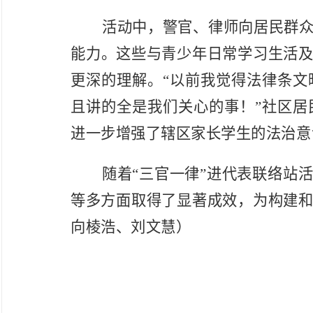
活动中，
警官、律师
向居民群
能力
。这些与青少年日常学习生活
更深的理解。
“以前
我
觉得法律条文
且讲的全是
我们
关心的事！
”
社区
居
进一步增强了辖区家长学生的法治意
随着
“三官一律”进代表联络站
等多方面取得了显著成效，为构建
向棱浩、刘文慧
）