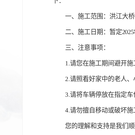
下：
一、
施工范围：
洪江大桥
二、
施工日期
：
暂定
202
三、
注意事项：
1.
请您在施工期间避开施
2.
请照看好家中的老人、
3.
请将车辆停放在指定车
4.
请勿擅自移动或破坏施
您的理解和支持是我们顺