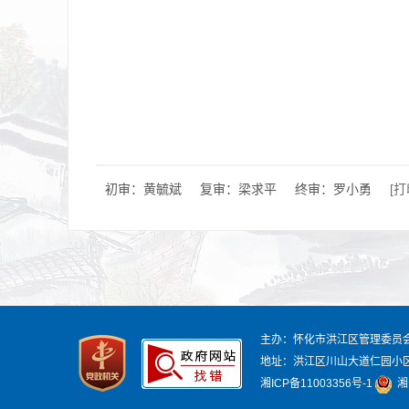
初审：黄毓斌
复审：梁求平
终审：罗小勇
[
主办：怀化市洪江区管理委员
地址：洪江区川山大道仁园小
湘ICP备11003356号-1
湘公