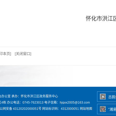
怀化市洪江
打印本页]
[关闭窗口]
会办公室
承办：怀化市洪江区政务服务中心
古韵
区4栋
办公电话：0745-7623013
电子信箱：hjqxx2005@163.com
网安备 43120202000051号
网站标识码：4312000051
网站地图
“湘