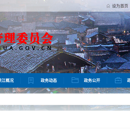
设为首页
洪江概况
政务动态
政务公开