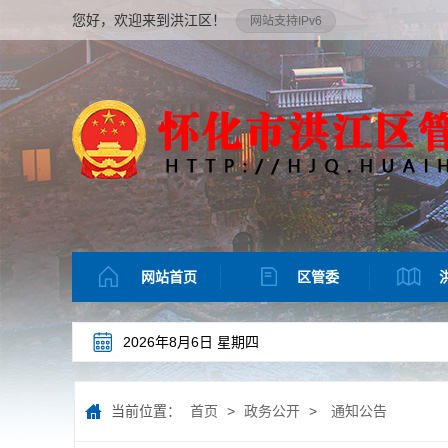
您好，欢迎来到洪江区！
网站支持IPv6
网站首页
区管委
2026年8月6日 星期四
当前位置：
首页
>
政务公开
>
通知公告