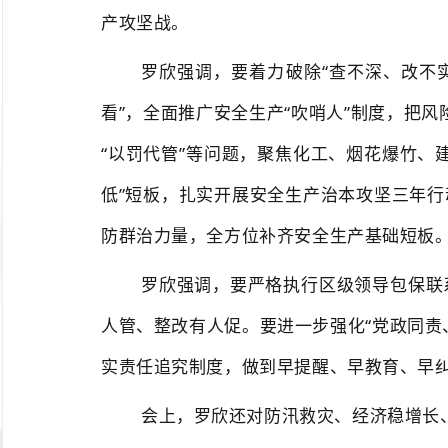
产攻坚战。
罗欣强调，
要
着力
破除
“查不深、改不
看”
，
全面推广安全生产
“吹哨人”制度，把
“
以罚代管
”等问题
，聚焦化工、烟花爆竹、
低”短板
，
扎实开展安全生产治本攻坚三年行
防群治力量，
全方位补齐安全生产基础短板
罗欣强调，
要严格执行区级领导包保联
人管、整改有人促。要进一步强化
“党政同
实责任追究制度，
做到
早提醒、早教育、早
会上，罗欣还对
防汛救灾
、经济稳增长