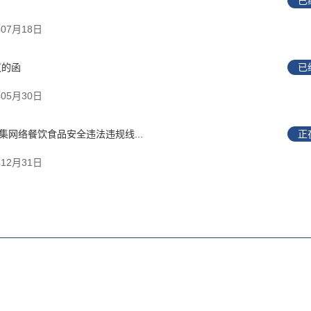
已
给洪江区领导关于多渠道招商引资，引进电子制造业，玩具加工类劳动密集型产业落户洪江区的建议
洪江区商务局
已回复
07月18日
洪江区文化旅游广电体育局
已回复
议的函
已
洪江区交通运输局
已回复
05月30日
洪江区文化旅游广电体育局
已回复
网络餐饮食品安全违法违规线...
正
12月31日