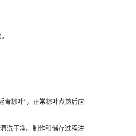
)。
“返青粽叶”，正常粽叶煮熟后应
要清洗干净。制作和储存过程注