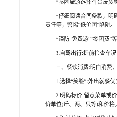
*参团旅游选择有合法资
*仔细阅读合同条款，明
责任等，警惕“低价团”陷阱。
*谨防“免费游”“零团费
3.自驾出行:提前检查
三、餐饮消费:明白消费
1.选择“笑脸”:外出就
2.明码标价:留意菜单
价单位(斤、两、只等)和价格