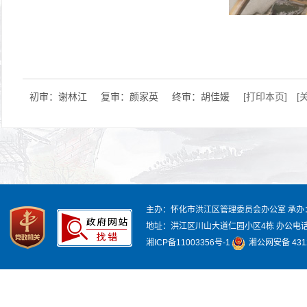
初审：谢林江
复审：颜家英
终审：胡佳媛
[打印本页]
[
主办：怀化市洪江区管理委员会办公室
承办
地址：洪江区川山大道仁园小区4栋
办公电话：
湘ICP备11003356号-1
湘公网安备 4312