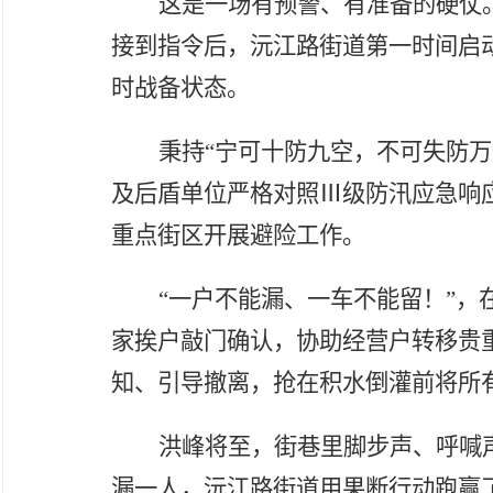
这是一场有预警、有准备的硬仗
接到指令后，沅江路街道第一时间启
时战备状态。
秉持
“宁可十防九空，不可失防万
及
后盾单位严格对照
Ⅲ级防汛应急响
重点街区开展避险工作。
“一户不能漏、一车不能留！”，
家挨户敲门确认，协助经营户转移贵
知、引导撤离，抢在积水倒灌前将所
洪峰将至，街巷里脚步声、呼喊
漏一人，沅江路街道用果断行动跑赢