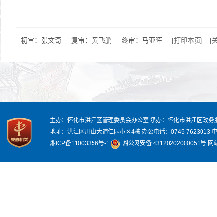
初审：张文奇
复审：黄飞鹏
终审：马亚晖
[打印本页]
[
主办：怀化市洪江区管理委员会办公室
承办：怀化市洪江区政务
地址：洪江区川山大道仁园小区4栋
办公电话：0745-7623013
电
湘ICP备11003356号-1
湘公网安备 43120202000051号
网站