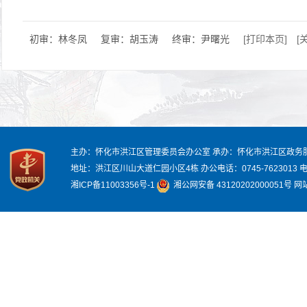
初审：林冬凤
复审：胡玉涛
终审：尹曙光
[打印本页]
[
主办：怀化市洪江区管理委员会办公室
承办：怀化市洪江区政务
地址：洪江区川山大道仁园小区4栋
办公电话：0745-7623013
电
湘ICP备11003356号-1
湘公网安备 43120202000051号
网站