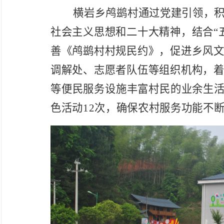
横岩乡
鸬鹚
村
通过党建引领，
社会主义思想和二十大精神，结合
“
善《鸬鹚村村规民约》，促进乡风
调解处、志愿者队伍等组织机构
，
等便民服务
设施丰富村民的业余生
色活动
12次，确保
农村服务功能不