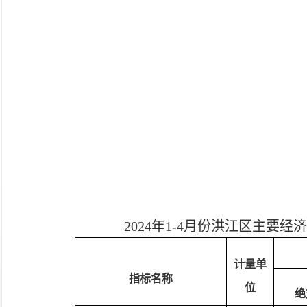
20
24
年
1-
4
月份洪江区主要经济
计量单
指标名称
位
绝