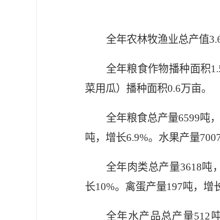
全年农林牧渔业总产值
3.
全年粮食作物播种面积
1
菜用瓜）播种面积
0.
6
万亩。
全年粮食总产量
6599
吨
吨，增长
6.9%
。水果产量
700
全年肉类总产量
3618
吨
长
10%
。禽蛋产量
197
吨，增
全年水产品总产量
512