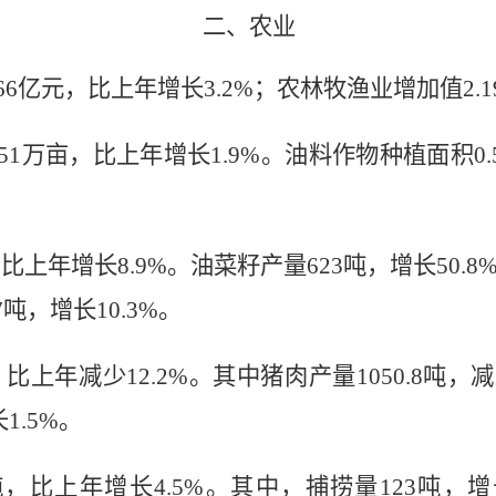
二、农业
66
亿元，比上年增长
3.2%
；农林牧渔业增加值
2.1
.51
万亩，比上年增长
1.9%
。油料作物种植面积
0.
，比上年增长
8.9%
。油菜籽产量
623吨，增长
50.8
7
吨，增长
10.3%
。
，比上年减少
12.2%
。其中猪肉产量
1050.8
吨，减
长
1.5%
。
吨，比上年增长
4.5%
。其中，捕捞量
123
吨，增