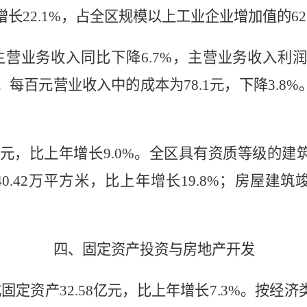
增长
22.1%
，占全区规模以上工业企业增加值的
62
主营业务收入同比下降
6.7%
，主
营业务收入利
。每百元营业收入中的成本为
78.1
元
，下降
3.8%
元，比上年增长
9.0%
。全区具有资质等级的建
40.42
万平方米，比上年增长
19.8%
；房屋建筑
四、固定资产投资与房地产开发
成固定资产
32.58
亿元，比上年增长
7.3%
。按经济