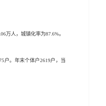
.06
万人，城镇化率为
87.6%
。
75
户。年末个体户
2619
户，当