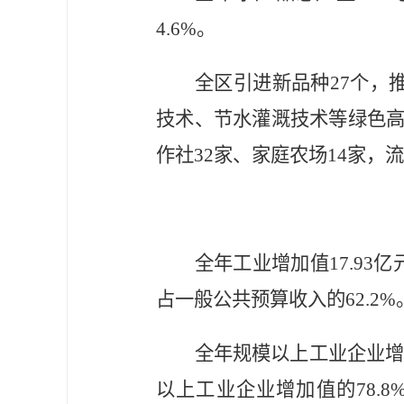
4.6%
。
全区引进新品种
27
个，
技术、节水灌溉技术等绿色
作社
32
家、家庭农场
14
家，流
全年工业增加值
17.93
亿
占一般公共预算收入的
62.2
%
全年规模以上工业企业
以上工业企业增加值的
78.8