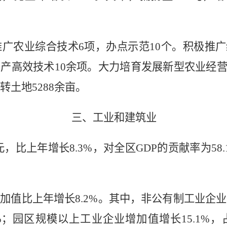
推广农业综合技术
6
项，办点示范
10
个。积极推广
高产高效技术
10
余项。大力培育发展新型农业经
转土地
5288
余亩。
三、工业和建筑业
元，比上年增长
8.3%
，对全区
GDP的贡献率为
58
。
增加值比上年增长
8.2%
。其中，非公有制工业企业
%
；园区规模以上工业企业增加值增长
15.1%
，