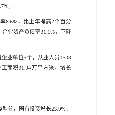
.7%
。
润率
8.6%
，比上年提高
2
个百分
。企业资产负债率
31.1%
，下降
筑企业单位
5
个，
从业人员
1508
竣工面积
3
1.
04
万平方米，增长
类型分，国有投资增长
23.9%
，