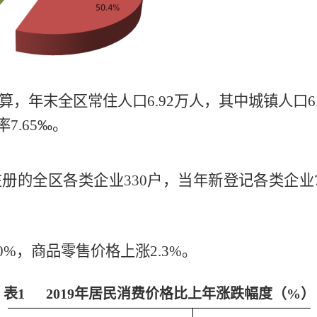
算，年末全区常住人口
6.92
万人，其中城镇人口
6
率
7.65
‰
。
在册的全区各类企业
330
户，当年新登记各类企业
.0%
，商品零售价格上涨
2.3%
。
表
1
2019
年居民消费价格比上年涨跌幅度（
%）