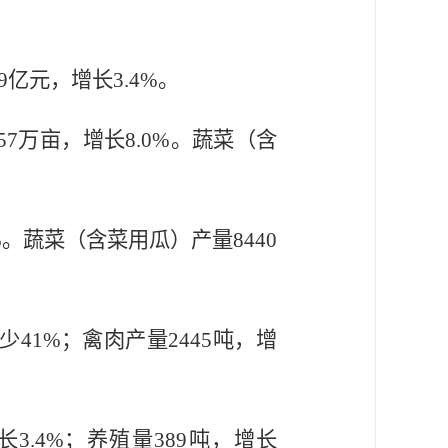
9
亿元，增长
3.4%
。
57
万亩，增长
8
.0
%
。蔬菜（含
%
。蔬菜（含菜用瓜）产量
8440
少
41%
；禽肉产量
2445
吨，增
长
3.4%
；养殖量
389
吨，增长