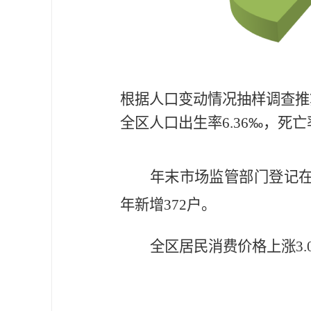
根据人口变动情况抽样调查推
全区人口出生率
6.36
‰
，死亡
年末市场监管部门登记
年新增
372
户。
全区居民消费价格上涨
3