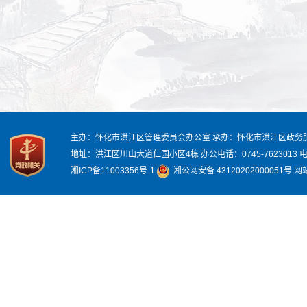
主办：怀化市洪江区管理委员会办公室
承办：怀化市洪江区政务
地址：洪江区川山大道仁园小区4栋
办公电话：0745-7623013
电
湘ICP备11003356号-1
湘公网安备 43120202000051号
网站