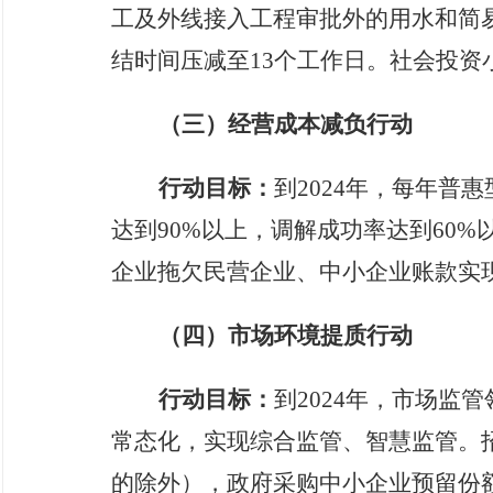
工及外线接入工程审批外的用水和简
结时间压减至
13
个工作日。
社会投资
（
三
）
经营成本减负
行动
行动目标：
到
2024
年，
每年普惠
达到
90
%以上，调解成功率达到
60
%
企业拖欠民营企业、中小企业账款实
（四）市场环境提质行动
行动目标：
到
2024
年，
市场监管
常态化，实现
综合监管、智慧监管
。
的除外）
，政府采购
中小企业预留份