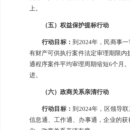
上。
（
五
）
权益保护提标
行动
行动目标：
到
2024
年，
民商事一
有财产可供执行案件法定审理期限内
通程序案件平均审理周期缩短
6
个月
进。
（六）政商关系亲清行动
行动目标：
到
2024
年，
区领导联
信息通、工作通、办事通，企业的获