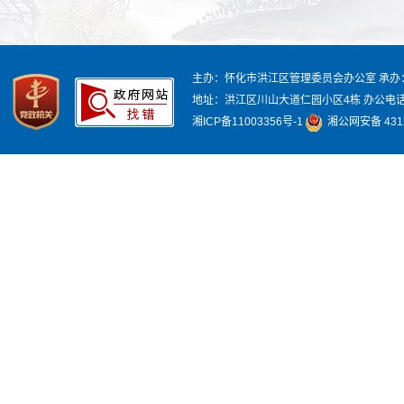
主办：怀化市洪江区管理委员会办公室
承办
地址：洪江区川山大道仁园小区4栋
办公电话：
湘ICP备11003356号-1
湘公网安备 4312