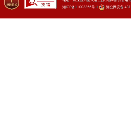
地址：洪江区川山大道仁园小区4栋
办公电话：
湘ICP备11003356号-1
湘公网安备 4312