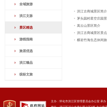
全域旅游
洪江古商城景区简介
洪江文脉
茅头园村星空庄园景
嵩云山景区简介
景区精选
洪江古商城景区景点
游线指南
横岩竹海生态休闲旅
旅居优选
洪江臻品
缤纷文旅
主办：怀化市洪江区管理委员会办公室
承办