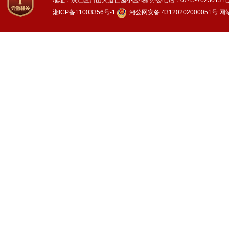
地址：洪江区川山大道仁园小区4栋
办公电话：0745-7623013
电
湘ICP备11003356号-1
湘公网安备 43120202000051号
网站