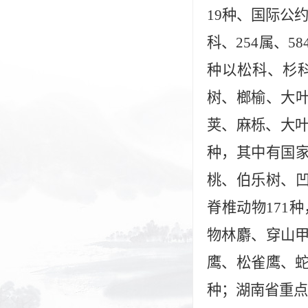
19种、国际公
科、254属、5
种以松科、杉
树、榔榆、大
荚、麻栎、大叶
种，其中有国
桃、伯乐树、
脊椎动物171种
物林麝、穿山甲
鹰、松雀鹰、蛇
种；湖南省重点