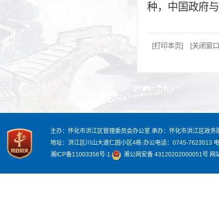
种，中国政府与
[打印本页]
[关闭窗口
主办：怀化市洪江区管理委员会办公室
承办：怀化市洪江区政务
地址：洪江区川山大道仁园小区4栋
办公电话：0745-7623013
电
湘ICP备11003356号-1
湘公网安备 43120202000051号
网站