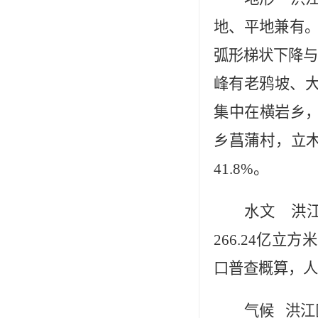
地、平地兼有。
弧形梯状下降与
峰有老鸦坡、
集中在横岩乡，
乡菖蒲村，立木
41.8%。
水文
洪江
266.24亿立
口普查概算，人均
气候
洪江